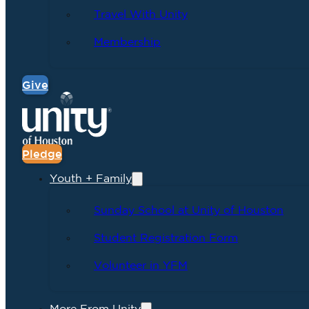
Travel With Unity
Membership
Give
Pledge
Youth + Family
Sunday School at Unity of Houston
Student Registration Form
Volunteer in YFM