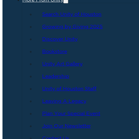
More From Unity
Search Unity of Houston
Growing by Giving 2025
Discover Unity
Bookstore
Unity Art Gallery
Leadership
Unity of Houston Staff
Leaving A Legacy
Plan Your Special Event
Join Our Newsletter
Contact Us