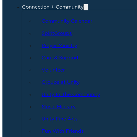
Connection + Community
Community Calendar
SpiritGroups
Prayer Ministry
Care & Support
Volunteer
Groups at Unity
Unity In The Community
Music Ministry
Unity Fine Arts
Fun With Friends