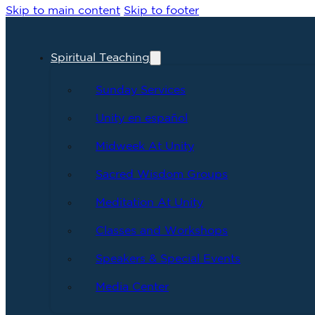
Skip to main content
Skip to footer
Spiritual Teaching
Sunday Services
Unity en español
Midweek At Unity
Sacred Wisdom Groups
Meditation At Unity
Classes and Workshops
Speakers & Special Events
Media Center