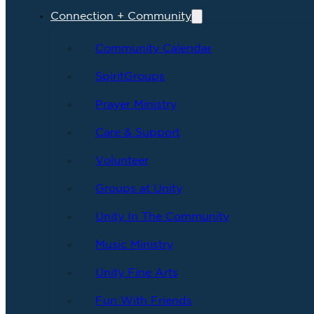
Connection + Community
Community Calendar
SpiritGroups
Prayer Ministry
Care & Support
Volunteer
Groups at Unity
Unity In The Community
Music Ministry
Unity Fine Arts
Fun With Friends