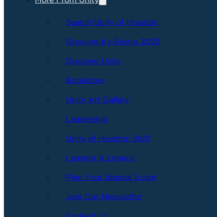
More From Unity
Search Unity of Houston
Growing by Giving 2025
Discover Unity
Bookstore
Unity Art Gallery
Leadership
Unity of Houston Staff
Leaving A Legacy
Plan Your Special Event
Join Our Newsletter
Contact Us