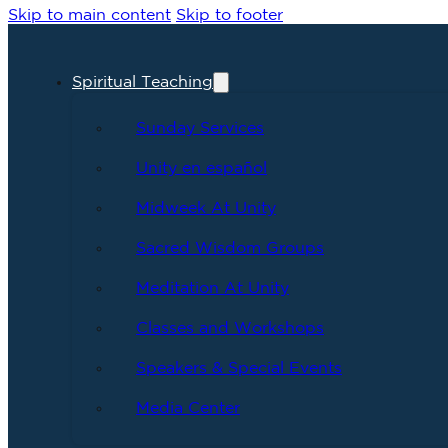
Skip to main content
Skip to footer
Spiritual Teaching
Sunday Services
Unity en español
Midweek At Unity
Sacred Wisdom Groups
Meditation At Unity
Classes and Workshops
Speakers & Special Events
Media Center