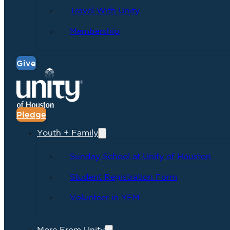
Travel With Unity
Membership
Give
Pledge
Youth + Family
Sunday School at Unity of Houston
Student Registration Form
Volunteer in YFM