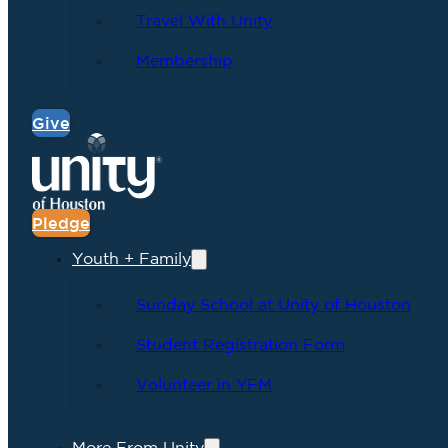
Travel With Unity
Membership
Give
Pledge
Youth + Family
Sunday School at Unity of Houston
Student Registration Form
Volunteer in YFM