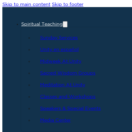
Skip to main content
Skip to footer
Spiritual Teaching
Sunday Services
Unity en español
Midweek At Unity
Sacred Wisdom Groups
Meditation At Unity
Classes and Workshops
Speakers & Special Events
Media Center