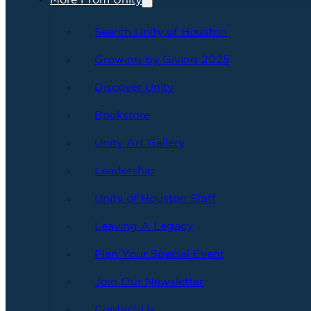
More From Unity
Search Unity of Houston
Growing by Giving 2025
Discover Unity
Bookstore
Unity Art Gallery
Leadership
Unity of Houston Staff
Leaving A Legacy
Plan Your Special Event
Join Our Newsletter
Contact Us