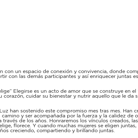
ian con un espacio de conexión y convivencia, donde comp
rtir con las demás participantes y así enriquecer juntas e
ige” Elegirse es un acto de amor que se construye en el
corazón, cuidar su bienestar y nutrir aquello que le da s
a Luz han sostenido este compromiso mes tras mes. Han c
camino y ser acompañada por la fuerza y la calidez de o
 través de los años. Honraremos los vínculos creados, la
ige, florece. Y cuando muchas mujeres se eligen juntas, 
ños creciendo, compartiendo y brillando juntas.