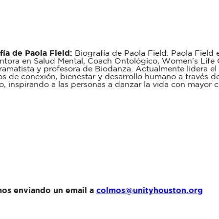
fía de
Paola Field
:
Biografía de Paola Field: Paola Field
entora en Salud Mental, Coach Ontológico, Women’s Life
ramatista y profesora de Biodanza. Actualmente lidera 
os de conexión, bienestar y desarrollo humano a través 
o, inspirando a las personas a danzar la vida con mayor co
mos enviando un email a
colmos@unityhouston.org