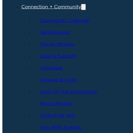
Connection + Community
Community Calendar
SpiritGroups
Prayer Ministry
Care & Support
Volunteer
Groups at Unity
Unity In The Community
Music Ministry
Unity Fine Arts
Fun With Friends