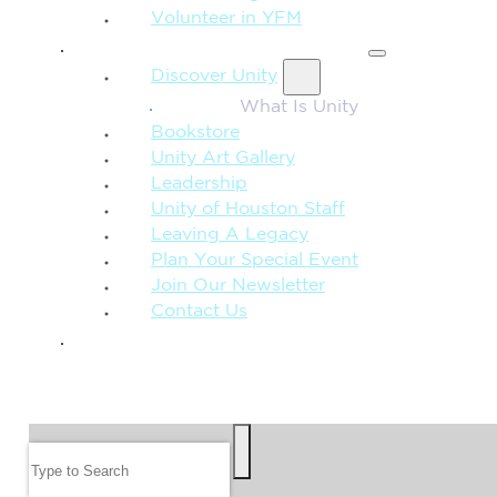
Volunteer in YFM
MORE FROM UNITY
Discover Unity
What Is Unity
Bookstore
Unity Art Gallery
Leadership
Unity of Houston Staff
Leaving A Legacy
Plan Your Special Event
Join Our Newsletter
Contact Us
GIVE
SEARCH
Search