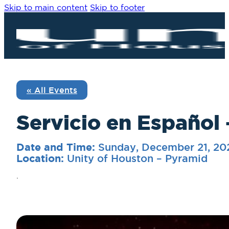
Skip to main content
Skip to footer
« All Events
Servicio en Españ
Sunday, December 21, 20
Date and Time:
Unity of Houston – Pyramid
Location:
.