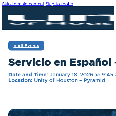
Skip to main content
Skip to footer
« All Events
Servicio en Españ
January 18, 2026 @ 9:45
Date and Time:
Unity of Houston – Pyramid
Location:
.