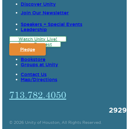
Discover Unity
Join Our Newsletter
Speakers + Special Events
Leadership
Watch Unity Live!
Prayer Request
Pledge
Bookstore
Groups at Unity
Contact Us
Map/Directions
713.782.4050
2929
© 2026 Unity of Houston, All Rights Reserved.