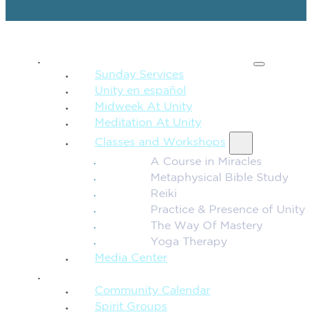
SPIRITUAL TEACHING
Sunday Services
Unity en español
Midweek At Unity
Meditation At Unity
Classes and Workshops
A Course in Miracles
Metaphysical Bible Study
Reiki
Practice & Presence of Unity
The Way Of Mastery
Yoga Therapy
Media Center
CONNECTION + COMMUNITY
Community Calendar
Spirit Groups