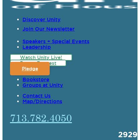
Discover Unity
Join Our Newsletter
Speakers + Special Events
Leadership
Watch Unity Live!
Prayer Request
Pledge
Bookstore
Groups at Unity
Contact Us
Map/Directions
713.782.4050
2929