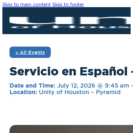
Skip to main content
Skip to footer
« All Events
Servicio en Españo
July 12, 2026 @ 9:45 am
Date and Time:
Unity of Houston – Pyramid
Location:
.