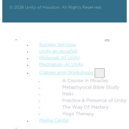
© 2026 Unity of Houston, All Rights Reserved.
SPIRITUAL TEACHING
Sunday Services
Unity en español
Midweek At Unity
Meditation At Unity
Classes and Workshops
A Course in Miracles
Metaphysical Bible Study
Reiki
Practice & Presence of Unity
The Way Of Mastery
Yoga Therapy
Media Center
CONNECTION + COMMUNITY