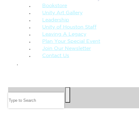
Bookstore
Unity Art Gallery
Leadership
Unity of Houston Staff
Leaving A Legacy
Plan Your Special Event
Join Our Newsletter
Contact Us
GIVE
SEARCH
Search
FOLLOW US
JOIN OUR EMAIL LIST