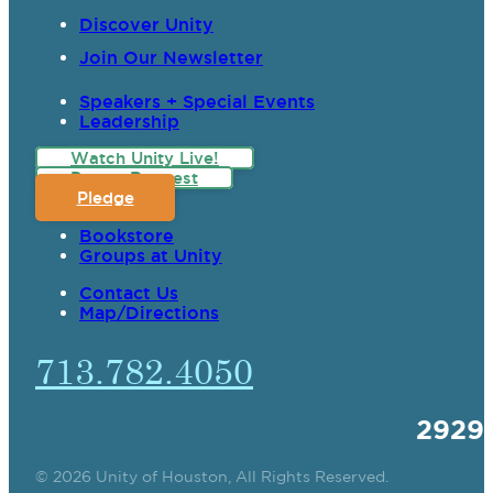
Discover Unity
Join Our Newsletter
Speakers + Special Events
Leadership
Watch Unity Live!
Prayer Request
Pledge
Bookstore
Groups at Unity
Contact Us
Map/Directions
713.782.4050
2929
© 2026 Unity of Houston, All Rights Reserved.