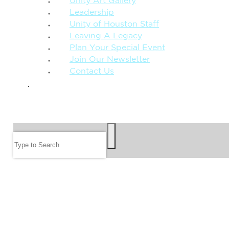
Unity Art Gallery
Leadership
Unity of Houston Staff
Leaving A Legacy
Plan Your Special Event
Join Our Newsletter
Contact Us
GIVE
SEARCH
Search
FOLLOW US
JOIN OUR EMAIL LIST