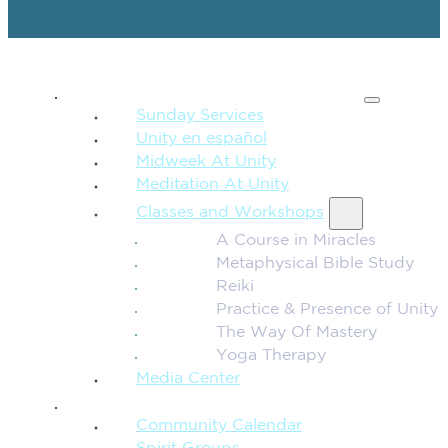
SPIRITUAL TEACHING
Sunday Services
Unity en español
Midweek At Unity
Meditation At Unity
Classes and Workshops
A Course in Miracles
Metaphysical Bible Study
Reiki
Practice & Presence of Unity
The Way Of Mastery
Yoga Therapy
Media Center
CONNECTION + COMMUNITY
Community Calendar