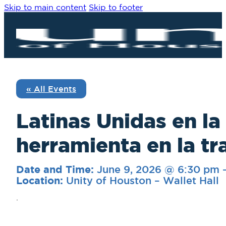
Skip to main content
Skip to footer
« All Events
Latinas Unidas en la
herramienta en la t
June 9, 2026 @ 6:30 pm
Date and Time:
Unity of Houston – Wallet Hall
Location:
.